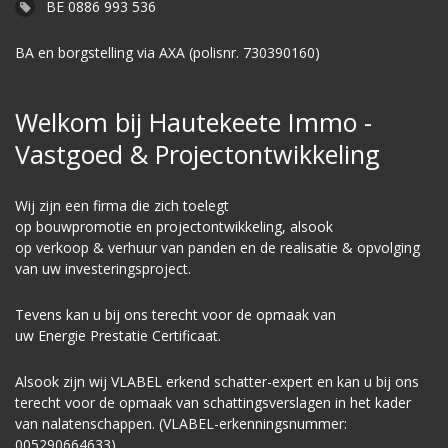
BE 0886 993 536
BA en borgstelling via AXA (polisnr. 730390160)
Welkom bij Hautekeete Immo -
Vastgoed & Projectontwikkeling
Wij zijn een firma die zich toelegt
op
bouwpromotie
en
projectontwikkeling
, alsook
op
verkoop
&
verhuur
van panden en de realisatie & opvolging
van uw investeringsproject.
Tevens kan u bij ons terecht voor de opmaak van
uw
E
nergie
P
restatie
C
ertificaat.
Alsook zijn wij VLABEL erkend schatter-expert en kan u bij ons
terecht voor de opmaak van schattingsverslagen in het kader
van nalatenschappen. (VLABEL-erkenningsnummer:
005290664633)