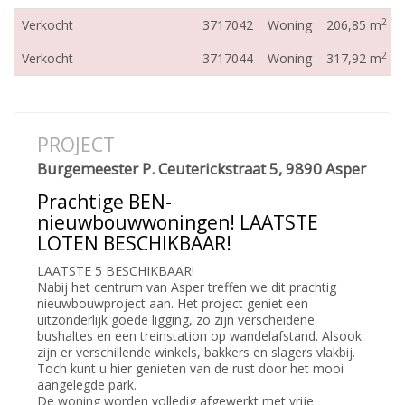
2
Verkocht
3717042
Woning
206,85 m
2
Verkocht
3717044
Woning
317,92 m
PROJECT
Burgemeester P. Ceuterickstraat 5, 9890 Asper
Prachtige BEN-
nieuwbouwwoningen! LAATSTE
LOTEN BESCHIKBAAR!
LAATSTE 5 BESCHIKBAAR!
Nabij het centrum van Asper treffen we dit prachtig
nieuwbouwproject aan. Het project geniet een
uitzonderlijk goede ligging, zo zijn verscheidene
bushaltes en een treinstation op wandelafstand. Alsook
zijn er verschillende winkels, bakkers en slagers vlakbij.
Toch kunt u hier genieten van de rust door het mooi
aangelegde park.
De woning worden volledig afgewerkt met vrije