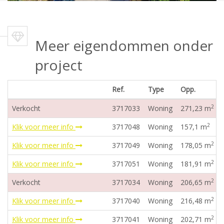
Meer eigendommen onder
project
Ref.
Type
Opp.
2
Verkocht
3717033
Woning
271,23 m
2
Klik voor meer info
3717048
Woning
157,1 m
2
Klik voor meer info
3717049
Woning
178,05 m
2
Klik voor meer info
3717051
Woning
181,91 m
2
Verkocht
3717034
Woning
206,65 m
2
Klik voor meer info
3717040
Woning
216,48 m
2
Klik voor meer info
3717041
Woning
202,71 m